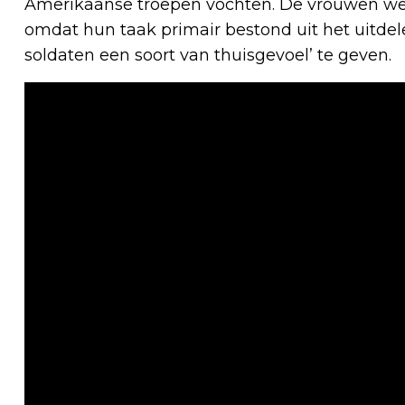
Amerikaanse troepen vochten. De vrouwen wer
omdat hun taak primair bestond uit het uitdel
soldaten een soort van thuisgevoel’ te geven.