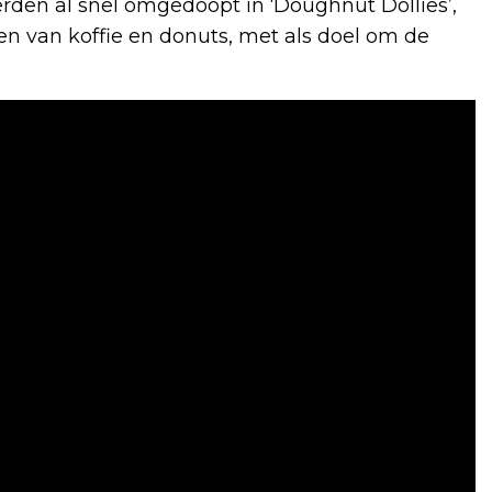
den al snel omgedoopt in ‘Doughnut Dollies’,
en van koffie en donuts, met als doel om de