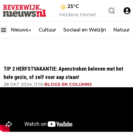
25
°C
Heldere Hemel
Nieuws
Cultuur
Sociaal en Welzijn
Natuur
▼
TIP 2 HERFSTVAKANTIE: Apenstreken beleven met het
hele gezin, of zelf voor aap staan!
28 OKT 2024, 11:10
•
BLOGS EN COLUMNS