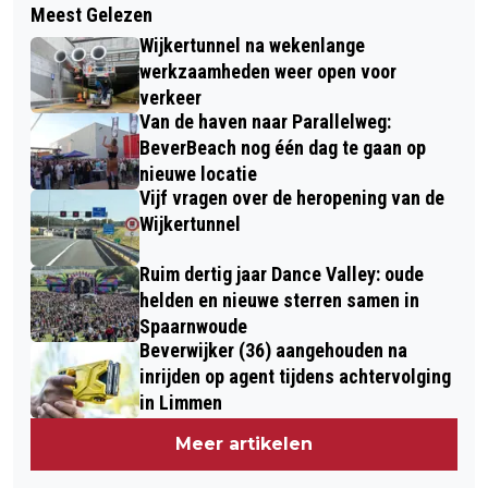
INTERIEURTRENDS VOOR
Meest Gelezen
VERMISTE EN GEVONDEN DIEREN
RECREATIEWONINGEN
Wijkertunnel na wekenlange
DIERENAMBULANCE KENNEMERLAND
werkzaamheden weer open voor
EN AMIVEDI 28/10/2024
verkeer
Van de haven naar Parallelweg:
BeverBeach nog één dag te gaan op
nieuwe locatie
Vijf vragen over de heropening van de
Wijkertunnel
Ruim dertig jaar Dance Valley: oude
helden en nieuwe sterren samen in
Spaarnwoude
Beverwijker (36) aangehouden na
inrijden op agent tijdens achtervolging
in Limmen
Meer artikelen