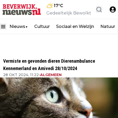
17
°C
Gedeeltelijk Bewolkt
Nieuws
Cultuur
Sociaal en Welzijn
Natuur
▼
Vermiste en gevonden dieren Dierenambulance
Kennemerland en Amivedi 28/10/2024
28 OKT 2024, 11:22
•
ALGEMEEN