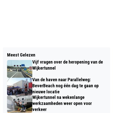
Vorig artikel
Volgend artikel
TIP 2 HERFSTVAKANTIE:
Meest Gelezen
TERUGROEPACTIE RODE DRUIVEN AH
APENSTREKEN BELEVEN MET HET
Vijf vragen over de heropening van de
VANWEGE GEVAARLIJKE STOF
HELE GEZIN, OF ZELF VOOR AAP
Wijkertunnel
STAAN!
Van de haven naar Parallelweg:
BeverBeach nog één dag te gaan op
nieuwe locatie
Wijkertunnel na wekenlange
werkzaamheden weer open voor
verkeer