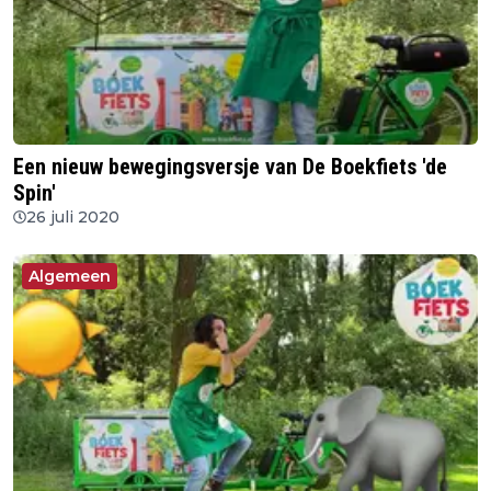
Een nieuw bewegingsversje van De Boekfiets 'de
Spin'
26 juli 2020
Algemeen