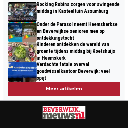
Rocking Robins zorgen voor swingende
middag in Kasteeltuin Assumburg
Onder de Parasol neemt Heemskerkse
en Beverwijkse senioren mee op
ontdekkingstocht
Kinderen ontdekken de wereld van
groente tijdens middag bij Koetshuijs
in Heemskerk
Verdachte fatale overval
goudwisselkantoor Beverwijk: veel
spijt
Meer artikelen