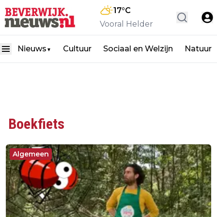
17
°C
Vooral Helder
Nieuws
Cultuur
Sociaal en Welzijn
Natuur
▼
Boekfiets
Algemeen