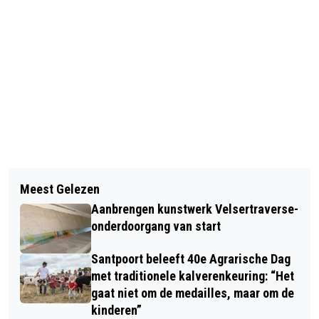
Vorig artikel
Volgend artikel
VERMISTE EN GEVONDEN DIEREN
Meest Gelezen
WAARSCHUWING: ON-LINE
Aanbrengen kunstwerk Velsertraverse-
OPLICHTERS VOLOP ACTIEF
onderdoorgang van start
Santpoort beleeft 40e Agrarische Dag
met traditionele kalverenkeuring: “Het
gaat niet om de medailles, maar om de
kinderen”