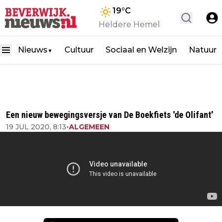
19
°C
Heldere Hemel
Nieuws
Cultuur
Sociaal en Welzijn
Natuur
▼
Een nieuw bewegingsversje van De Boekfiets 'de Olifant'
19 JUL 2020, 8:13
•
ALGEMEEN