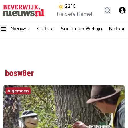
22
°C
Heldere Hemel
Nieuws
Cultuur
Sociaal en Welzijn
Natuur
▼
bosw8er
Algemeen