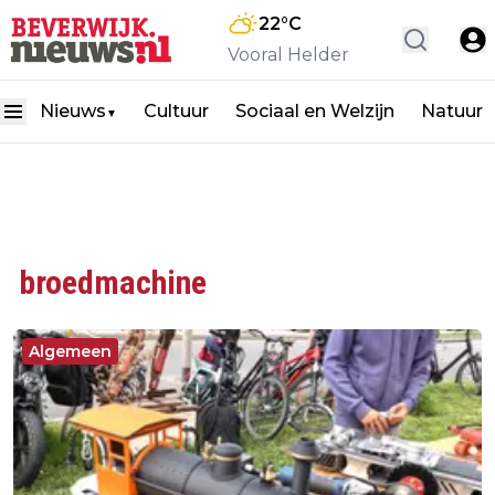
22
°C
Vooral Helder
Nieuws
Cultuur
Sociaal en Welzijn
Natuur
▼
broedmachine
Algemeen