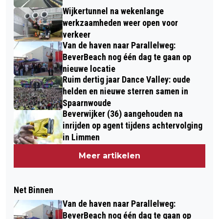
Wijkertunnel na wekenlange
werkzaamheden weer open voor
verkeer
Van de haven naar Parallelweg:
BeverBeach nog één dag te gaan op
nieuwe locatie
Ruim dertig jaar Dance Valley: oude
helden en nieuwe sterren samen in
Spaarnwoude
Beverwijker (36) aangehouden na
inrijden op agent tijdens achtervolging
in Limmen
Meer artikelen
Net Binnen
Van de haven naar Parallelweg:
BeverBeach nog één dag te gaan op