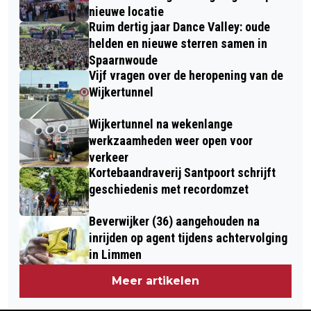
nieuwe locatie
Ruim dertig jaar Dance Valley: oude
helden en nieuwe sterren samen in
Spaarnwoude
Vijf vragen over de heropening van de
Wijkertunnel
Wijkertunnel na wekenlange
werkzaamheden weer open voor
verkeer
Kortebaandraverij Santpoort schrijft
geschiedenis met recordomzet
Beverwijker (36) aangehouden na
inrijden op agent tijdens achtervolging
in Limmen
Meer artikelen