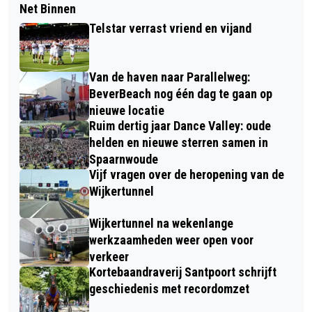
Net Binnen
Telstar verrast vriend en vijand
Van de haven naar Parallelweg:
BeverBeach nog één dag te gaan op
nieuwe locatie
Ruim dertig jaar Dance Valley: oude
helden en nieuwe sterren samen in
Spaarnwoude
Vijf vragen over de heropening van de
Wijkertunnel
Wijkertunnel na wekenlange
werkzaamheden weer open voor
verkeer
Kortebaandraverij Santpoort schrijft
geschiedenis met recordomzet