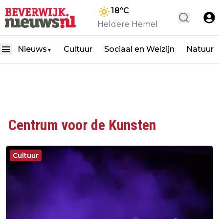
18
°C
Heldere Hemel
Nieuws
Cultuur
Sociaal en Welzijn
Natuur
▼
Centrum voor de Kunsten
Cultuur