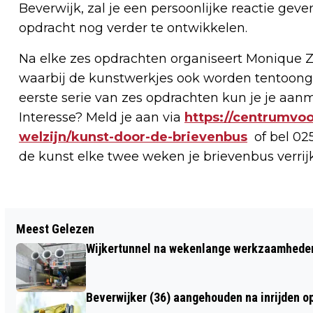
Beverwijk, zal je een persoonlijke reactie gev
opdracht nog verder te ontwikkelen.
Na elke zes opdrachten organiseert Monique 
waarbij de kunstwerkjes ook worden tentoonge
eerste serie van zes opdrachten kun je je aan
Interesse? Meld je aan via
https://centrumvo
welzijn/kunst-door-de-brievenbus
of bel 025
de kunst elke twee weken je brievenbus verrij
Vorig artikel
Meest Gelezen
TRIBUTE AAN DAVID BOWIE IN
Wijkertunnel na wekenlange werkzaamheden
NEDERLANDSE THEATERS; 14
DECEMBER IN KENNEMER THEATER
Beverwijker (36) aangehouden na inrijden o