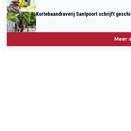
Kortebaandraverij Santpoort schrijft gesc
Meer a