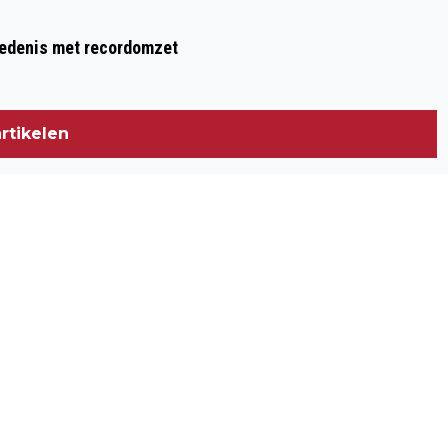
hiedenis met recordomzet
rtikelen