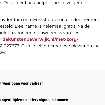
en. Deze feedback helpt je om je volgende
Zuyderduin een workshop voor alle deelnemers,
steld. Deelname is helemaal gratis. Na de
melden voor een nieuwe reeks van zes.
ordekunstenbeverwijk.nl/met-zorg-
1-227673. Gun jezelf dit creatieve plezier en laat
ken!
Volgend artikel
COLUMN BLIK VAN CO: VALSHEID IN
 weer open voor verkeer
GESCHRIFTE!!!
p agent tijdens achtervolging in Limmen