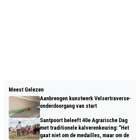
Vorig artikel
Volgend artikel
KUNST DOOR DE BRIEVENBUS: OM DE
Meest Gelezen
GROTE NAMEN AAN START NN DAM
WEEK EEN CADEAUTJE OM HELEMAAL
Aanbrengen kunstwerk Velsertraverse-
TOT DAMLOOP; RECORD AANTAL
VROLIJK VAN TE WORDEN
onderdoorgang van start
DEELNEMERS OP 10 ENGELSE MIJL
Santpoort beleeft 40e Agrarische Dag
met traditionele kalverenkeuring: “Het
gaat niet om de medailles, maar om de