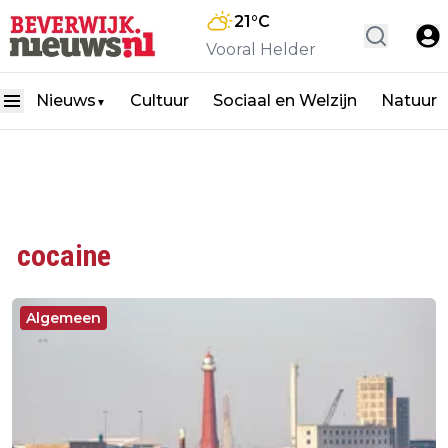
21
°C
Vooral Helder
Nieuws
Cultuur
Sociaal en Welzijn
Natuur
▼
cocaine
Algemeen