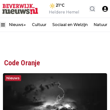
21
°C
Heldere Hemel
Nieuws
Cultuur
Sociaal en Welzijn
Natuur
▼
Code Oranje
Nieuws