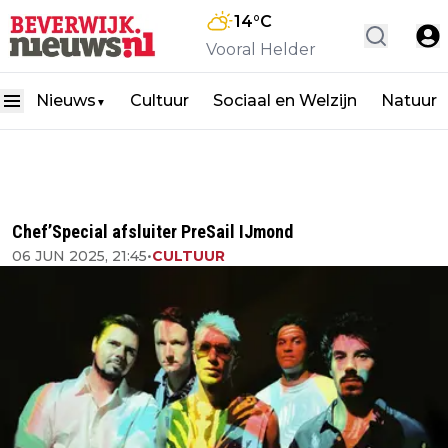
14
°C
Vooral Helder
Nieuws
Cultuur
Sociaal en Welzijn
Natuur
▼
Chef’Special afsluiter PreSail IJmond
06 JUN 2025, 21:45
•
CULTUUR