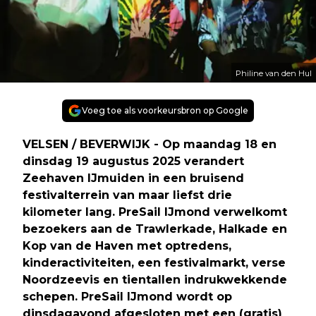
Philine van den Hul
Voeg toe als voorkeursbron op Google
VELSEN / BEVERWIJK - Op maandag 18 en
dinsdag 19 augustus 2025 verandert
Zeehaven IJmuiden in een bruisend
festivalterrein van maar liefst drie
kilometer lang. PreSail IJmond verwelkomt
bezoekers aan de Trawlerkade, Halkade en
Kop van de Haven met optredens,
kinderactiviteiten, een festivalmarkt, verse
Noordzeevis en tientallen indrukwekkende
schepen. PreSail IJmond wordt op
dinsdagavond afgesloten met een (gratis)