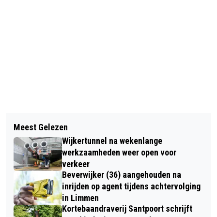
Vorig artikel
Volgend artikel
LEERLINGEN CASTOR COLLEGE
Meest Gelezen
TELSTAR- SUPERFAN PETER
DENKEN MEE MET GEMEENTE OVER
Wijkertunnel na wekenlange
ZOONTJES (‘JOMANDA’) OP 86-
ONTMOETINGSPLEKKEN VOOR
werkzaamheden weer open voor
JARIGE LEEFTIJD OVERLEDEN
verkeer
JONGEREN
Beverwijker (36) aangehouden na
inrijden op agent tijdens achtervolging
in Limmen
Kortebaandraverij Santpoort schrijft