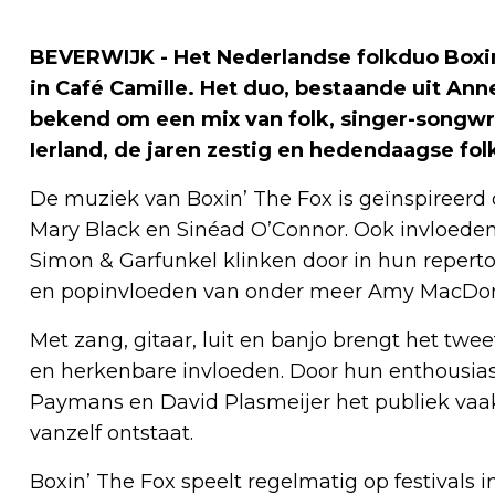
BEVERWIJK - Het Nederlandse folkduo Boxi
in Café Camille. Het duo, bestaande uit Ann
bekend om een mix van folk, singer-songwri
Ierland, de jaren zestig en hedendaagse fol
De muziek van Boxin’ The Fox is geïnspireerd 
Mary Black en Sinéad O’Connor. Ook invloeden
Simon & Garfunkel klinken door in hun reperto
en popinvloeden van onder meer Amy MacDona
Met zang, gitaar, luit en banjo brengt het tw
en herkenbare invloeden. Door hun enthousi
Paymans en David Plasmeijer het publiek vaa
vanzelf ontstaat.
Boxin’ The Fox speelt regelmatig op festivals