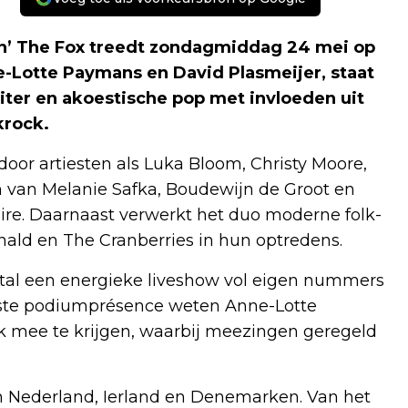
n’ The Fox treedt zondagmiddag 24 mei op
e-Lotte Paymans en David Plasmeijer, staat
ter en akoestische pop met invloeden uit
krock.
door artiesten als Luka Bloom, Christy Moore,
 van Melanie Safka, Boudewijn de Groot en
ire. Daarnaast verwerkt het duo moderne folk-
ld en The Cranberries in hun optredens.
eetal een energieke liveshow vol eigen nummers
aste podiumprésence weten Anne-Lotte
k mee te krijgen, waarbij meezingen geregeld
 in Nederland, Ierland en Denemarken. Van het