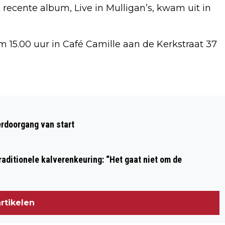
recente album, Live in Mulligan’s, kwam uit in
 15.00 uur in Café Camille aan de Kerkstraat 37
Volgend artikel
KUNSTFESTIVAL EZELS & KWASTEN
rdoorgang van start
VAN START IN WIJK AAN ZEE
aditionele kalverenkeuring: “Het gaat niet om de
rtikelen