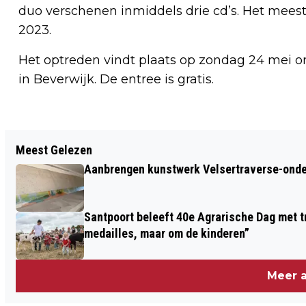
duo verschenen inmiddels drie cd’s. Het meest 
2023.
Het optreden vindt plaats op zondag 24 mei om
in Beverwijk. De entree is gratis.
Vorig artikel
Meest Gelezen
FIETSERSTUNNEL SCHUIFT OP
Aanbrengen kunstwerk Velsertraverse-onde
PINKSTERZONDAG ONDER
VELSERTRAVERSE: “INDRUKWEKKENDE
Santpoort beleeft 40e Agrarische Dag met tr
OPERATIE”
medailles, maar om de kinderen”
Meer a