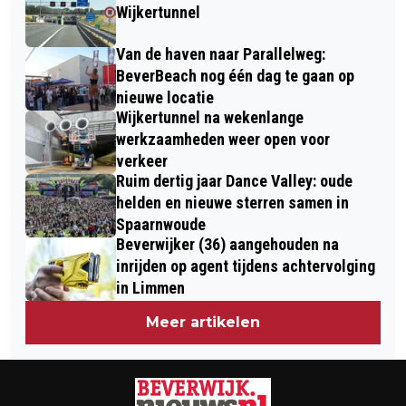
NOVEMBER 2022 RECREATIESCHAP
Wijkertunnel
SPAARNWOUDE EN
Van de haven naar Parallelweg:
INFORMATIEBOERDERIJ ZORGVRIJ
BeverBeach nog één dag te gaan op
nieuwe locatie
Wijkertunnel na wekenlange
werkzaamheden weer open voor
verkeer
Ruim dertig jaar Dance Valley: oude
helden en nieuwe sterren samen in
Spaarnwoude
Beverwijker (36) aangehouden na
inrijden op agent tijdens achtervolging
in Limmen
Meer artikelen