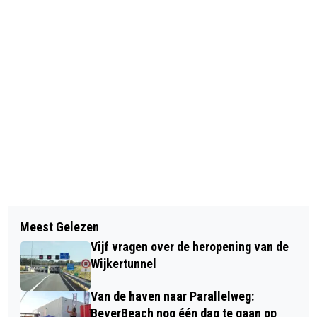
Vorig artikel
Volgend artikel
LAATSTE NACHTCONCERT IN DE
Meest Gelezen
BADEENDJESRACE IN BEVERWIJKSE
GROTE KERK MET RUUD JANSEN EN
Vijf vragen over de heropening van de
STATIONSVIJVER: EINDELIJK MOGEN
PAUL BAKKER
Wijkertunnel
ZE TOCH GAAN ZWEMMEN!
Van de haven naar Parallelweg:
BeverBeach nog één dag te gaan op