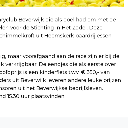
taryclub Beverwijk die als doel had om met de
len voor de Stichting In Het Zadel. Deze
chimmelkroft uit Heemskerk paardrijlessen
ig, maar voorafgaand aan de race zijn er bij de
uk verkrijgbaar. De eendjes die als eerste over
dprijs is een kinderfiets t.w.v. € 350,- van
ders uit Beverwijk leveren andere leuke prijzen
nsoren uit het Beverwijkse bedrijfsleven.
nd 15.30 uur plaatsvinden.
Volgend artikel