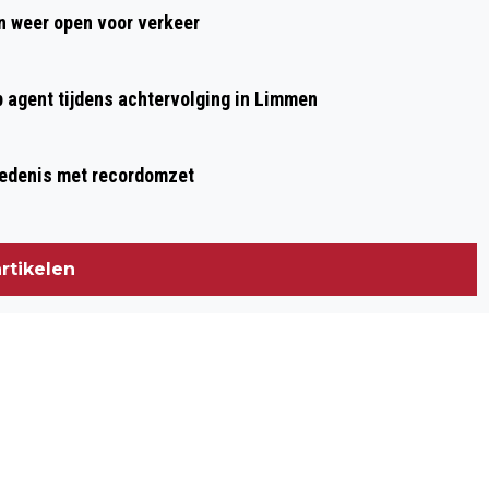
GEBOORTES I HUWELIJKEN I OVERLEDEN
 weer open voor verkeer
p agent tijdens achtervolging in Limmen
hiedenis met recordomzet
rtikelen