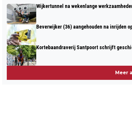
COLUMN VAN DE DAG / MAKE A
Wijkertunnel na wekenlange werkzaamheden
MEMORY OP BEZOEK BIJ ISOO
Beverwijker (36) aangehouden na inrijden o
Kortebaandraverij Santpoort schrijft gesc
Meer a