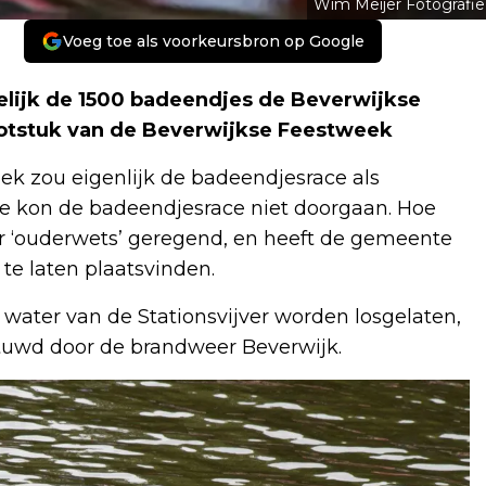
Wim Meijer Fotografie
Voeg toe als voorkeursbron op Google
elijk de 1500 badeendjes de Beverwijkse
slotstuk van de Beverwijkse Feestweek
ek zou eigenlijk de badeendjesrace als
te kon de badeendjesrace niet doorgaan. Hoe
eer ‘ouderwets’ geregend, en heeft de gemeente
e laten plaatsvinden.
 water van de Stationsvijver worden losgelaten,
tuwd door de brandweer Beverwijk.