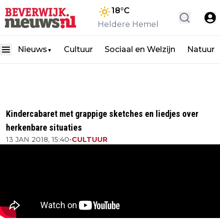
18
°C
Heldere Hemel
Nieuws
Cultuur
Sociaal en Welzijn
Natuur
▼
Kindercabaret met grappige sketches en liedjes over
herkenbare situaties
13 JAN 2018, 15:40
•
CULTUUR