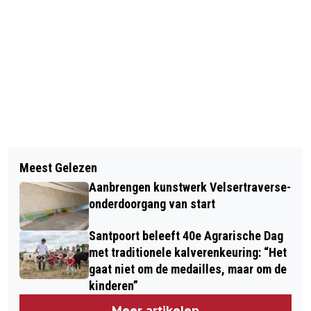
Vorig artikel
Volgend artikel
JASPER OCKELOEN WINT LOODZWARE
Meest Gelezen
OPEN DAG BEDRIJFSSCHOOL TATA
STRANDRACE EGMOND-PIER-EGMOND
Aanbrengen kunstwerk Velsertraverse-
STEEL OP DINSDAG 23 JANUARI
onderdoorgang van start
Santpoort beleeft 40e Agrarische Dag
met traditionele kalverenkeuring: “Het
gaat niet om de medailles, maar om de
kinderen”
Meer artikelen