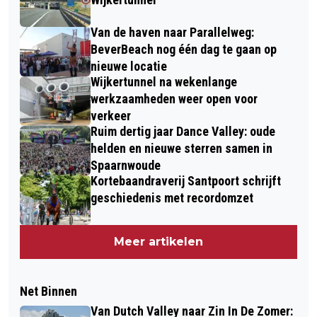
Van de haven naar Parallelweg:
BeverBeach nog één dag te gaan op
nieuwe locatie
Wijkertunnel na wekenlange
werkzaamheden weer open voor
verkeer
Ruim dertig jaar Dance Valley: oude
helden en nieuwe sterren samen in
Spaarnwoude
Kortebaandraverij Santpoort schrijft
geschiedenis met recordomzet
Meer artikelen
Net Binnen
Van Dutch Valley naar Zin In De Zomer: