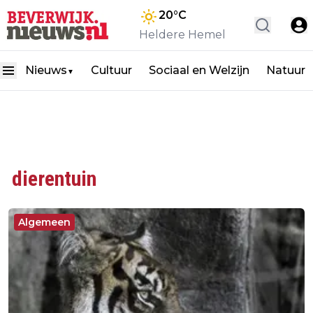
20
°C
Heldere Hemel
Nieuws
Cultuur
Sociaal en Welzijn
Natuur
▼
dierentuin
Algemeen