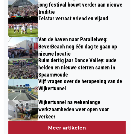
jong festival bouwt verder aan nieuwe
traditie
Telstar verrast vriend en vijand
Van de haven naar Parallelweg:
BeverBeach nog één dag te gaan op
nieuwe locatie
Ruim dertig jaar Dance Valley: oude
helden en nieuwe sterren samen in
Spaarnwoude
Vijf vragen over de heropening van de
Wijkertunnel
Wijkertunnel na wekenlange
werkzaamheden weer open voor
verkeer
Meer artikelen