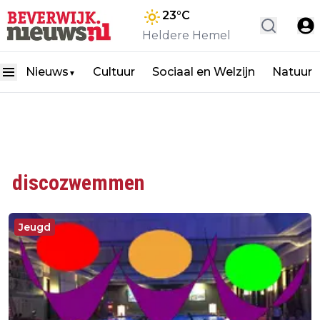
23
°C
Heldere Hemel
Nieuws
Cultuur
Sociaal en Welzijn
Natuur
▼
discozwemmen
Jeugd