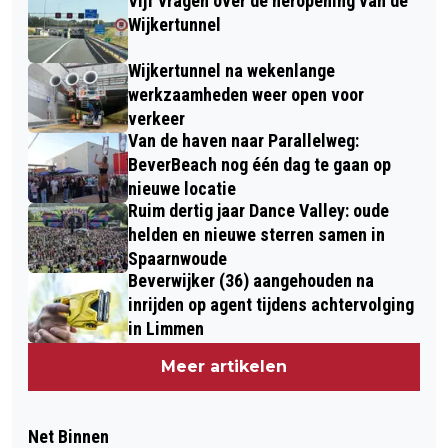
Vijf vragen over de heropening van de
Wijkertunnel
Wijkertunnel na wekenlange
werkzaamheden weer open voor
verkeer
Van de haven naar Parallelweg:
BeverBeach nog één dag te gaan op
nieuwe locatie
Ruim dertig jaar Dance Valley: oude
helden en nieuwe sterren samen in
Spaarnwoude
Beverwijker (36) aangehouden na
inrijden op agent tijdens achtervolging
in Limmen
Meer artikelen
Net Binnen