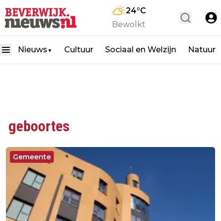
24
°C
Bewolkt
Nieuws
Cultuur
Sociaal en Welzijn
Natuur
▼
geboortes
Gemeente