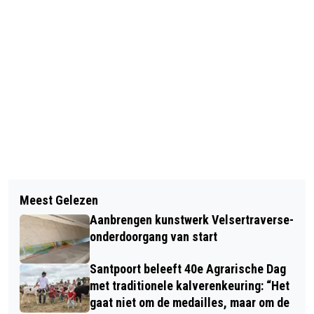
Vorig artikel
Volgend artikel
ZEG JE ‘POESSIE MAUW’ DAN ZEG JE
Meest Gelezen
INFORMATIEBIJEENKOMST RIVM-
‘DORUS’
Aanbrengen kunstwerk Velsertraverse-
RAPPORT ‘DEPOSITIEONDERZOEK
onderdoorgang van start
IJMOND VOORJAAR 2022’
Santpoort beleeft 40e Agrarische Dag
met traditionele kalverenkeuring: “Het
gaat niet om de medailles, maar om de