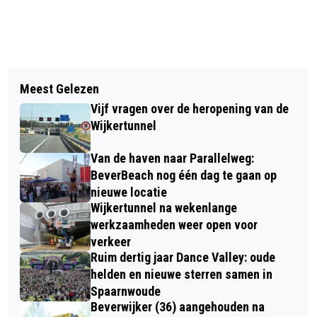
Vorig artikel
Volgend artikel
KRAAN IN DE BRAND OP SCHIP IN DE
Meest Gelezen
VIJVER EN FONTEIN MOENSPLEIN IN
HAVEN AAN DE ZUIDERKADE IN
Vijf vragen over de heropening van de
ERE HERSTELD
BEVERWIJK
Wijkertunnel
Van de haven naar Parallelweg:
BeverBeach nog één dag te gaan op
nieuwe locatie
Wijkertunnel na wekenlange
werkzaamheden weer open voor
verkeer
Ruim dertig jaar Dance Valley: oude
helden en nieuwe sterren samen in
Spaarnwoude
Beverwijker (36) aangehouden na