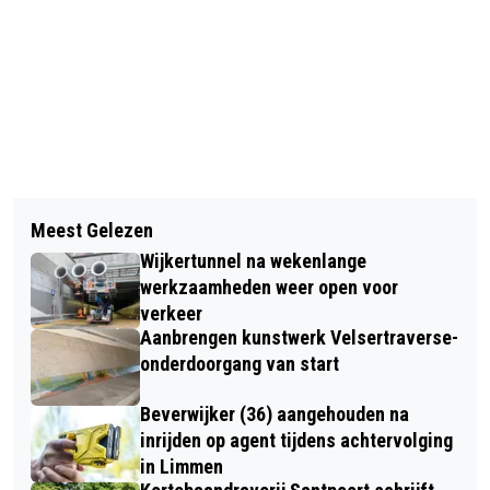
Vorig artikel
Volgend artikel
MUSEUM KENNEMERLAND NA
Meest Gelezen
GEBOORTEN, HUWELIJKEN EN
VERBOUWING TOEGANKELIJKER,
Wijkertunnel na wekenlange
GEREGISTREERD PARTNERSCHAPPEN
DUURZAMER EN BETER VOOR
werkzaamheden weer open voor
EN OVERLIJDENS
verkeer
COLLECTIE
Aanbrengen kunstwerk Velsertraverse-
onderdoorgang van start
Beverwijker (36) aangehouden na
inrijden op agent tijdens achtervolging
in Limmen