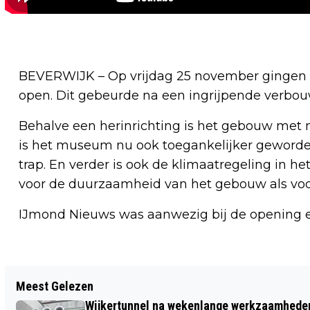
BEVERWIJK – Op vrijdag 25 november ginge
open. Dit gebeurde na een ingrijpende verbou
Behalve een herinrichting is het gebouw met 
is het museum nu ook toegankelijker geworden
trap. En verder is ook de klimaatregeling in h
voor de duurzaamheid van het gebouw als voor
IJmond Nieuws was aanwezig bij de opening 
Vorig artikel
Meest Gelezen
TATA STEEL CHESS ON TOUR IS TERUG!
Wijkertunnel na wekenlange werkzaamheden