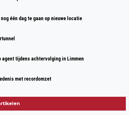
HAVEN AAN DE ZUIDERKADE IN
BEVERWIJK
nog één dag te gaan op nieuwe locatie
rtunnel
p agent tijdens achtervolging in Limmen
hiedenis met recordomzet
rtikelen