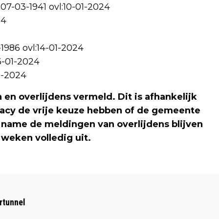
07-03-1941 ovl:10-01-2024
24
1986 ovl:14-01-2024
6-01-2024
1-2024
n en overlijdens vermeld. Dit is afhankelijk
vacy de vrije keuze hebben of de gemeente
et name de meldingen van overlijdens blijven
weken volledig uit.
Volgend artikel
WATERPRET TIJDENS DE KINDER FUN
rtunnel
DAG “WINTER” IN SPORTFONDSENBAD