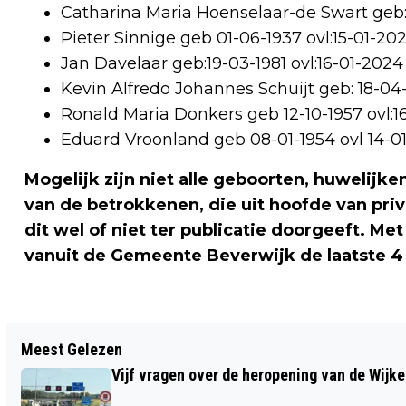
Catharina Maria Hoenselaar-de Swart geb:
Pieter Sinnige geb 01-06-1937 ovl:15-01-20
Jan Davelaar geb:19-03-1981 ovl:16-01-2024
Kevin Alfredo Johannes Schuijt geb: 18-04-
Ronald Maria Donkers geb 12-10-1957 ovl:1
Eduard Vroonland geb 08-01-1954 ovl 14-0
Mogelijk zijn niet alle geboorten, huwelijke
van de betrokkenen, die uit hoofde van pri
dit wel of niet ter publicatie doorgeeft. M
vanuit de Gemeente Beverwijk de laatste 4 
Vorig artikel
Meest Gelezen
GIRI DEELT KOPPOSITIE TATA STEEL
Vijf vragen over de heropening van de Wijke
CHESS, DRIE MAN AAN DE LEIDING