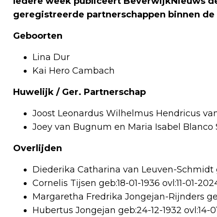
Iedere week publiceert BeverwijkNieuws de
geregistreerde partnerschappen binnen de
Geboorten
Lina Dur
Kai Hero Cambach
Huwelijk / Ger. Partnerschap
Joost Leonardus Wilhelmus Hendricus va
Joey van Bugnum en Maria Isabel Blanco 
Overlijden
Diederika Catharina van Leuven-Schmidt g
Cornelis Tijsen geb:18-01-1936 ovl:11-01-202
Margaretha Fredrika Jongejan-Rijnders geb
Hubertus Jongejan geb:24-12-1932 ovl:14-