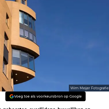
Wim Meijer Fotografie
Voeg toe als voorkeursbron op Google