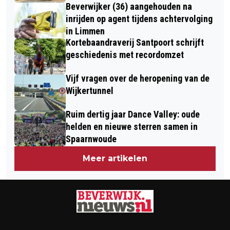
Beverwijker (36) aangehouden na
inrijden op agent tijdens achtervolging
in Limmen
Kortebaandraverij Santpoort schrijft
geschiedenis met recordomzet
Vijf vragen over de heropening van de
Wijkertunnel
Ruim dertig jaar Dance Valley: oude
helden en nieuwe sterren samen in
Spaarnwoude
Meer artikelen