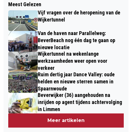
KONINKLIJKE ONDERSCHEIDING VOOR
Meest Gelezen
NOVA COLLEGE BIEDT VELE SOLIDE
CEES HAZENBERG BIJ AFSCHEID
Vijf vragen over de heropening van de
MBO-OPLEIDINGEN EN DRAAGT BIJ
MUSEUM KENNEMERLAND
Wijkertunnel
AAN VITALE WEERBAARHEID
Van de haven naar Parallelweg:
LEERLINGEN
BeverBeach nog één dag te gaan op
nieuwe locatie
Wijkertunnel na wekenlange
werkzaamheden weer open voor
verkeer
Ruim dertig jaar Dance Valley: oude
helden en nieuwe sterren samen in
Spaarnwoude
Beverwijker (36) aangehouden na
inrijden op agent tijdens achtervolging
in Limmen
Meer artikelen