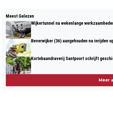
Vorig artikel
Meest Gelezen
EXTINCTION REBELLION BLOKKEERT
Wijkertunnel na wekenlange werkzaamheden
ALLE INGANGEN PROVINCIEHUIS IN
HAARLEM
Beverwijker (36) aangehouden na inrijden o
Kortebaandraverij Santpoort schrijft gesc
Meer a