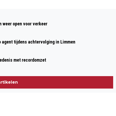
Volgend artikel
MEER BOMEN NU DEELT RUIM 3000
 weer open voor verkeer
GRATIS BOOMPJES UIT BIJ DIERENTUIN
ANIMAL FARM
p agent tijdens achtervolging in Limmen
hiedenis met recordomzet
rtikelen