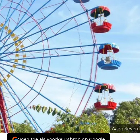
Aangeleverd
Voeg toe als voorkeursbron op Google