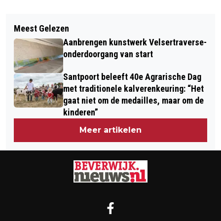
Vorig artikel
Volgend artikel
VERMISTE EN GEVONDEN DIEREN
Meest Gelezen
THE CARE FAIR WERKCENTRUM ZKIJ
DIERENAMBULANCE KENNEMERLAND
Aanbrengen kunstwerk Velsertraverse-
OP NOVA CAMPUS HAARLEM
EN AMIVEDI 02/03/2025
onderdoorgang van start
Santpoort beleeft 40e Agrarische Dag
met traditionele kalverenkeuring: “Het
gaat niet om de medailles, maar om de
kinderen”
Meer artikelen