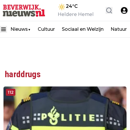
24
°C
Heldere Hemel
Nieuws
Cultuur
Sociaal en Welzijn
Natuur
▼
harddrugs
112