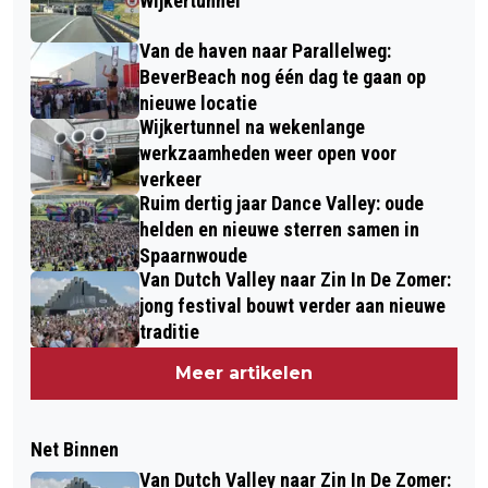
Wijkertunnel
Van de haven naar Parallelweg:
BeverBeach nog één dag te gaan op
nieuwe locatie
Wijkertunnel na wekenlange
werkzaamheden weer open voor
verkeer
Ruim dertig jaar Dance Valley: oude
helden en nieuwe sterren samen in
Spaarnwoude
Van Dutch Valley naar Zin In De Zomer:
jong festival bouwt verder aan nieuwe
traditie
Meer artikelen
Net Binnen
Van Dutch Valley naar Zin In De Zomer: