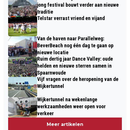
jong festival bouwt verder aan nieuwe
traditie
Telstar verrast vriend en vijand
Van de haven naar Parallelweg:
BeverBeach nog één dag te gaan op
nieuwe locatie
Ruim dertig jaar Dance Valley: oude
helden en nieuwe sterren samen in
Spaarnwoude
Vijf vragen over de heropening van de
Wijkertunnel
Wijkertunnel na wekenlange
werkzaamheden weer open voor
verkeer
Meer artikelen