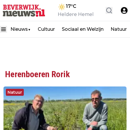
17
°C
Heldere Hemel
Nieuws
Cultuur
Sociaal en Welzijn
Natuur
▼
Herenboeren Rorik
Natuur