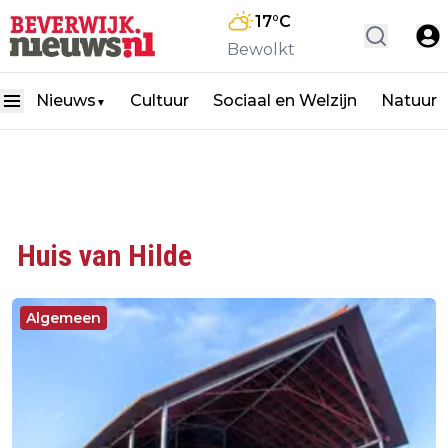
17
°C
Bewolkt
Nieuws
Cultuur
Sociaal en Welzijn
Natuur
▼
Huis van Hilde
Algemeen