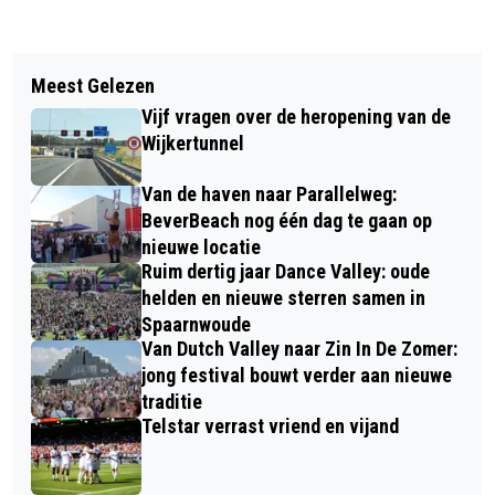
Vorig artikel
Volgend artikel
LUCASGILDE BEVERWIJK START
Meest Gelezen
VERMISTE EN GEVONDEN DIEREN
NIEUWE SEIZOEN MET WORKSHOP
Vijf vragen over de heropening van de
DIERENAMBULANCE KENNEMERLAND
ABSTRACT SCHILDEREN
Wijkertunnel
EN AMIVEDI 16/9/2024
Van de haven naar Parallelweg:
BeverBeach nog één dag te gaan op
nieuwe locatie
Ruim dertig jaar Dance Valley: oude
helden en nieuwe sterren samen in
Spaarnwoude
Van Dutch Valley naar Zin In De Zomer:
jong festival bouwt verder aan nieuwe
traditie
Telstar verrast vriend en vijand