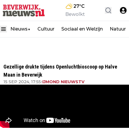
27
°C
Bewolkt
Nieuws
Cultuur
Sociaal en Welzijn
Natuur
▼
Gezellige drukte tijdens Openluchtbioscoop op Halve
Maan in Beverwijk
15 SEP 2024, 17:55
•
IJMOND NIEUWSTV