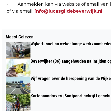
· Aanmelden kan via website of email van 
of via email:
info@lucasgildebeverwijk.nl
Vorig artikel
Meest Gelezen
VIJF AUTO'S BESCHADIGD BIJ
Wijkertunnel na wekenlange werkzaamheden
EENZIJDIG ONGEVAL IN JAN
LIGTHARTSTRAAT IN HEEMSKERK
Beverwijker (36) aangehouden na inrijden o
Vijf vragen over de heropening van de Wijke
Kortebaandraverij Santpoort schrijft gesc