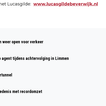
het Lucasgilde:
www.lucasgildebeverwijk.nl
Volgend artikel
GEZELLIGE DRUKTE TIJDENS
 weer open voor verkeer
OPENLUCHTBIOSCOOP OP HALVE MAAN
IN BEVERWIJK
p agent tijdens achtervolging in Limmen
rtunnel
hiedenis met recordomzet