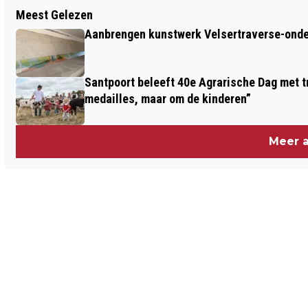
Vorig artikel
Meest Gelezen
KNRM VIERT 200-JARIG JUBILEUM MET
Aanbrengen kunstwerk Velsertraverse-onde
NIEUWE SINGLE STEF BOS EN FLEUR:
‘WAT ALS DE STORM KOMT’
Santpoort beleeft 40e Agrarische Dag met tr
medailles, maar om de kinderen”
Meer a