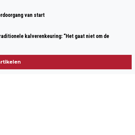
Volgend artikel
SPEELGOEDBANK IJMOND GEOPEND!
rdoorgang van start
aditionele kalverenkeuring: “Het gaat niet om de
rtikelen