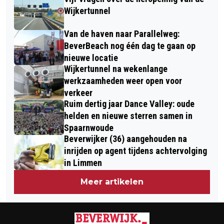
NATUURGEBIEDEN: MAXIMAAL 3
IJMOND NIEUWS
Wijkertunnel
HONDEN, GEEN DRONES EN GEEN
Van de haven naar Parallelweg:
ASVERSTROOIING
BeverBeach nog één dag te gaan op
nieuwe locatie
Wijkertunnel na wekenlange
werkzaamheden weer open voor
verkeer
Ruim dertig jaar Dance Valley: oude
helden en nieuwe sterren samen in
Spaarnwoude
Beverwijker (36) aangehouden na
inrijden op agent tijdens achtervolging
in Limmen
Meer artikelen