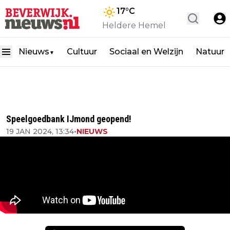
17
°C
Heldere Hemel
Nieuws
Cultuur
Sociaal en Welzijn
Natuur
▼
Speelgoedbank IJmond geopend!
19 JAN 2024, 13:34
•
NIEUWS