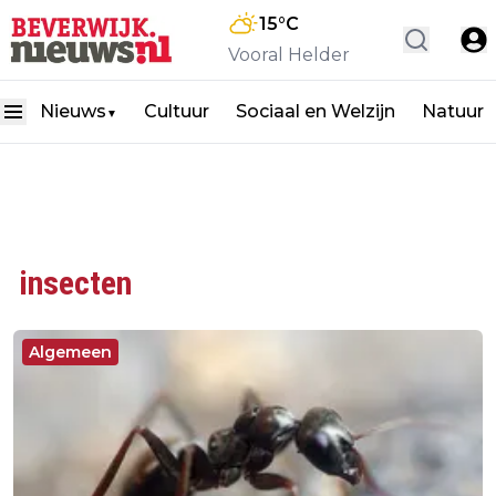
15
°C
Vooral Helder
Nieuws
Cultuur
Sociaal en Welzijn
Natuur
▼
insecten
Algemeen