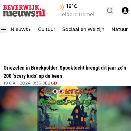
18
°C
Heldere Hemel
Nieuws
Cultuur
Sociaal en Welzijn
Natuur
▼
Griezelen in Broekpolder: Spooktocht brengt dit jaar zo’n
200 ‘scary kids’ op de been
19 OKT 2024, 8:33
•
JEUGD