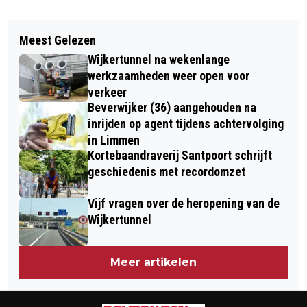
Vorig artikel
Volgend artikel
INSCHRIJVING AMATEURTOERNOOIEN
Meest Gelezen
SCOOTERRIJDER ERNSTIG GEWOND IN
TATA STEEL CHESS TOURNAMENT
Wijkertunnel na wekenlange
HEEMSKERK
2025 START OP VRIJDAG 1
werkzaamheden weer open voor
verkeer
NOVEMBER
Beverwijker (36) aangehouden na
inrijden op agent tijdens achtervolging
in Limmen
Kortebaandraverij Santpoort schrijft
geschiedenis met recordomzet
Vijf vragen over de heropening van de
Wijkertunnel
Meer artikelen