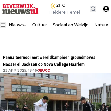
21
°C
Heldere Hemel
Nieuws
Cultuur
Sociaal en Welzijn
Natuur
▼
Panna toernooi met wereldkampioen groundmoves
Nasser el Jackson op Nova College Haarlem
23 APR 2025, 18:46
•
JEUGD