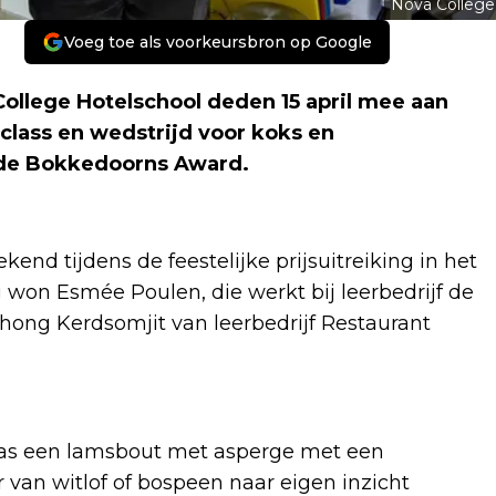
Nova College
Voeg toe als voorkeursbron op Google
llege Hotelschool deden 15 april mee aan
class en wedstrijd voor koks en
 de Bokkedoorns Award.
end tijdens de feestelijke prijsuitreiking in het
won Esmée Poulen, die werkt bij leerbedrijf de
ong Kerdsomjit van leerbedrijf Restaurant
was een lamsbout met asperge met een
 van witlof of bospeen naar eigen inzicht