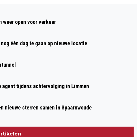
Volgend artikel
JUBILEUMEDITIE DANCE VALLEY MET
 weer open voor verkeer
BORIS BREJCHA, FERRY CORSTEN,
MARTIN GARRIX EN TIËSTO
nog één dag te gaan op nieuwe locatie
rtunnel
p agent tijdens achtervolging in Limmen
 en nieuwe sterren samen in Spaarnwoude
rtikelen