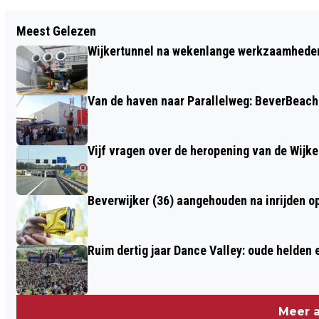
Vorig artikel
Meest Gelezen
COLUMN BLIK VAN CO: PASEN
Wijkertunnel na wekenlange werkzaamheden
Van de haven naar Parallelweg: BeverBeach 
Vijf vragen over de heropening van de Wijke
Beverwijker (36) aangehouden na inrijden o
Ruim dertig jaar Dance Valley: oude helden
Meer a