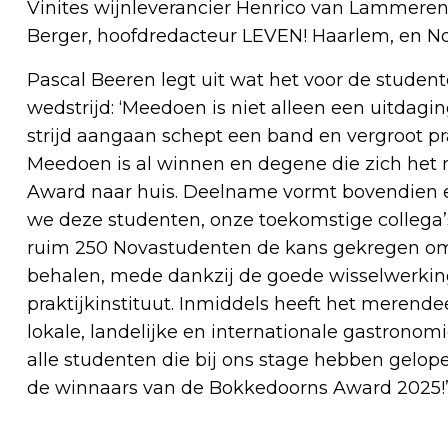
Vinites wijnleverancier Henrico van Lammeren,
Berger, hoofdredacteur LEVEN! Haarlem, en 
Pascal Beeren legt uit wat het voor de stude
wedstrijd: ‘Meedoen is niet alleen een uitdagi
strijd aangaan schept een band en vergroot pra
Meedoen is al winnen en degene die zich het
Award naar huis. Deelname vormt bovendien e
we deze studenten, onze toekomstige collega’
ruim 250 Novastudenten de kans gekregen om b
behalen, mede dankzij de goede wisselwerking 
praktijkinstituut. Inmiddels heeft het merend
lokale, landelijke en internationale gastronom
alle studenten die bij ons stage hebben gelopen
de winnaars van de Bokkedoorns Award 2025!