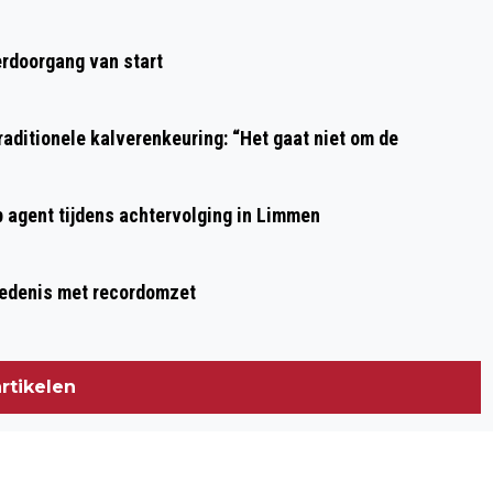
Volgend artikel
SLAGERIJ BRANTJES ONTVANGT
rdoorgang van start
PREDICAAT HOFLEVERANCIER:
“SOMMIGE WINKELS ZIJN MEER DAN
aditionele kalverenkeuring: “Het gaat niet om de
ZOMAAR EEN ONDERNEMING”
p agent tijdens achtervolging in Limmen
hiedenis met recordomzet
rtikelen