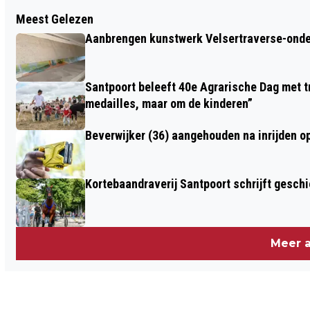
Vorig artikel
Meest Gelezen
DONALD POLS TOCH NIET NAAR TATA
Aanbrengen kunstwerk Velsertraverse-onde
STEEL NA INFORMATIE OVER VERLEDEN
Santpoort beleeft 40e Agrarische Dag met tr
medailles, maar om de kinderen”
Beverwijker (36) aangehouden na inrijden o
Kortebaandraverij Santpoort schrijft gesc
Meer a