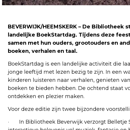
BEVERWIJK/HEEMSKERK – De Bibliotheek staa
landelijke BoekStartdag. Tijdens deze feest
samen met hun ouders, grootouders en and
boeken, verhalen en taal.
BoekStartdag is een landelijke activiteit die l
jonge leeftijd met lezen bezig te zijn. In e
kinderen luisteren naar verhalen, genieten v
boeken te bieden hebben. De ochtend staat vo
ontdekken en plezier maken.
Voor deze editie zijn twee bijzondere voorste
· In Bibliotheek Beverwijk verzorgt Belletje St
interactieve belevenis vol muziek, fantasie en 