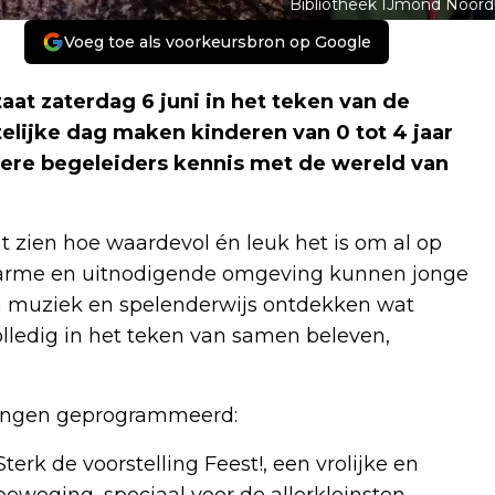
Bibliotheek IJmond Noord
Voeg toe als voorkeursbron op Google
t zaterdag 6 juni in het teken van de
elijke dag maken kinderen van 0 tot 4 jaar
ere begeleiders kennis met de wereld van
aat zien hoe waardevol én leuk het is om al op
en warme en uitnodigende omgeving kunnen jonge
an muziek en spelenderwijs ontdekken wat
lledig in het teken van samen beleven,
llingen geprogrammeerd:
erk de voorstelling Feest!, een vrolijke en
beweging, speciaal voor de allerkleinsten.