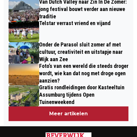
Van Dutch Valley naar Zin In De Zomer:
9.287 OP VOOR
jong festival bouwt verder aan nieuwe
KINDERBRANDWONDENCENTRUM
traditie
Telstar verrast vriend en vijand
Onder de Parasol sluit zomer af met
cultuur, creativiteit en uitstapje naar
Wijk aan Zee
Foto’s van een wereld die steeds droger
wordt, wie kan dat nog met droge ogen
aanzien?
Gratis rondleidingen door Kasteeltuin
Assumburg tijdens Open
Tuinenweekend
Meer artikelen