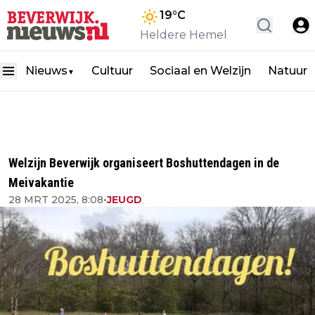
19
°C
Heldere Hemel
Nieuws
Cultuur
Sociaal en Welzijn
Natuur
▼
Welzijn Beverwijk organiseert Boshuttendagen in de
Meivakantie
28 MRT 2025, 8:08
•
JEUGD