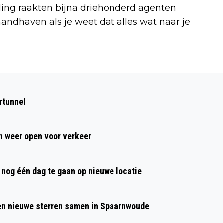
ling raakten bijna driehonderd agenten
andhaven als je weet dat alles wat naar je
Volgend artikel
WELZIJN BEVERWIJK ORGANISEERT
rtunnel
BOSHUTTENDAGEN IN DE MEIVAKANTIE
 weer open voor verkeer
nog één dag te gaan op nieuwe locatie
 en nieuwe sterren samen in Spaarnwoude