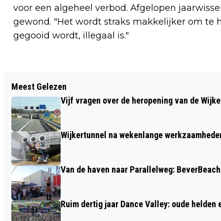
voor een algeheel verbod. Afgelopen jaarwisse
gewond. "Het wordt straks makkelijker om te h
gegooid wordt, illegaal is."
Vorig artikel
Meest Gelezen
DENK NA VÓÓRDAT JE EEN MARATHON
Vijf vragen over de heropening van de Wijke
LOOPT, WANT TIJDENS DE MARATHON
KUNNEN HERSENEN ZICHZELF ‘OPETEN’
Wijkertunnel na wekenlange werkzaamheden
Van de haven naar Parallelweg: BeverBeach 
Ruim dertig jaar Dance Valley: oude helden