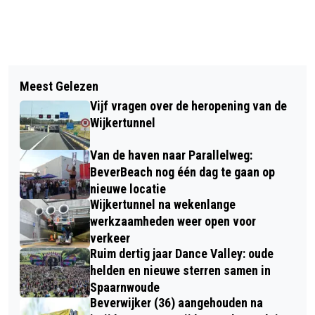
Vorig artikel
Volgend artikel
AUTOMOBILIST RAAKT GEWOND BIJ
Meest Gelezen
ALGEHEEL VUURWERKVERBOD
EENZIJDIG ONGELUK OP A9
Vijf vragen over de heropening van de
DICHTBIJ: VVD OVERSTAG
Wijkertunnel
Van de haven naar Parallelweg:
BeverBeach nog één dag te gaan op
nieuwe locatie
Wijkertunnel na wekenlange
werkzaamheden weer open voor
verkeer
Ruim dertig jaar Dance Valley: oude
helden en nieuwe sterren samen in
Spaarnwoude
Beverwijker (36) aangehouden na