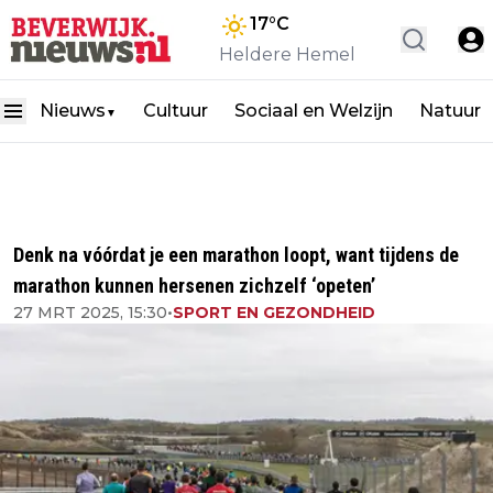
17
°C
Heldere Hemel
Nieuws
Cultuur
Sociaal en Welzijn
Natuur
▼
Denk na vóórdat je een marathon loopt, want tijdens de
marathon kunnen hersenen zichzelf ‘opeten’
27 MRT 2025, 15:30
•
SPORT EN GEZONDHEID