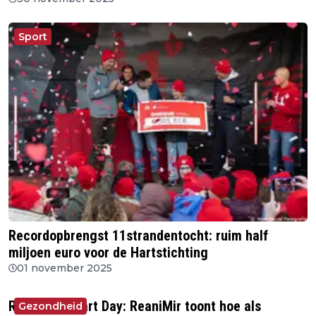
Sport
Recordopbrengst 11strandentocht: ruim half
miljoen euro voor de Hartstichting
01 november 2025
Restart a Heart Day: ReaniMir toont hoe als
Gezondheid