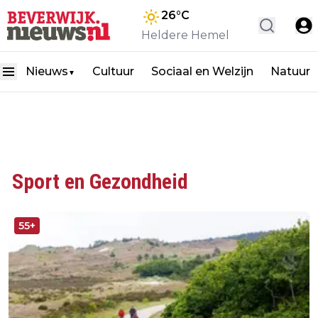
26
°C
Heldere Hemel
Nieuws
Cultuur
Sociaal en Welzijn
Natuur
▼
Sport en Gezondheid
55+