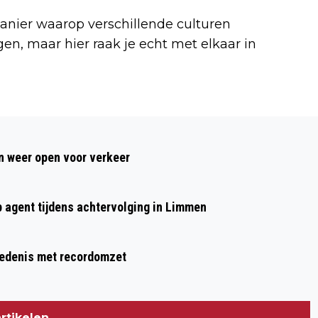
nier waarop verschillende culturen
, maar hier raak je echt met elkaar in
Volgend artikel
EERSTE AARDBEIENSLOF VAN
 weer open voor verkeer
BEVERWIJK BRENGT 1.500 EURO OP
VOOR VOEDSELBANK IJMOND-NOORD
p agent tijdens achtervolging in Limmen
hiedenis met recordomzet
rtikelen