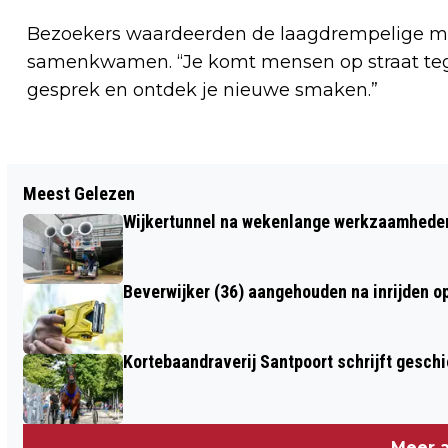
Bezoekers waardeerden de laagdrempelige ma
samenkwamen. “Je komt mensen op straat tegen
gesprek en ontdek je nieuwe smaken.”
Vorig artikel
Meest Gelezen
SLAGERIJ BRANTJES ONTVANGT
Wijkertunnel na wekenlange werkzaamheden
PREDICAAT HOFLEVERANCIER:
“SOMMIGE WINKELS ZIJN MEER DAN
Beverwijker (36) aangehouden na inrijden o
ZOMAAR EEN ONDERNEMING”
Kortebaandraverij Santpoort schrijft gesc
Meer a