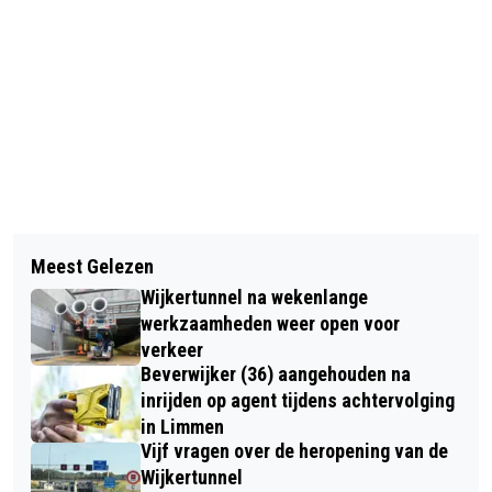
Vorig artikel
Volgend artikel
BOMENKAP OP TERREIN ANKIE’S
Meest Gelezen
AUTO OP DE KOP IN BERM BIJ
HOEVE; BOMEN MOETEN WIJKEN
Wijkertunnel na wekenlange
TROMPET HEEMSKERK, BESTUURDER
VOOR BOUW 210 WONINGEN
werkzaamheden weer open voor
SPOORLOOS
verkeer
Beverwijker (36) aangehouden na
inrijden op agent tijdens achtervolging
in Limmen
Vijf vragen over de heropening van de
Wijkertunnel