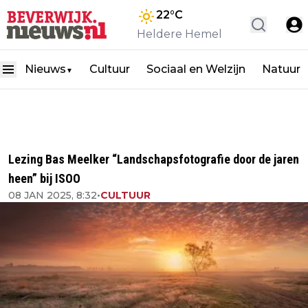
22
°C
Heldere Hemel
Nieuws
Cultuur
Sociaal en Welzijn
Natuur
▼
Lezing Bas Meelker “Landschapsfotografie door de jaren
heen” bij ISOO
08 JAN 2025, 8:32
•
CULTUUR