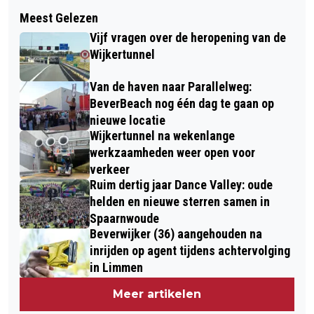
Volgend artikel
LEZING BAS MEELKER
Meest Gelezen
NATIONALE VOORLEESDAGEN IN
“LANDSCHAPSFOTOGRAFIE DOOR DE
Vijf vragen over de heropening van de
BIBLIOTHEEK IJMOND NOORD
JAREN HEEN” BIJ ISOO
Wijkertunnel
Van de haven naar Parallelweg:
BeverBeach nog één dag te gaan op
nieuwe locatie
Wijkertunnel na wekenlange
werkzaamheden weer open voor
verkeer
Ruim dertig jaar Dance Valley: oude
helden en nieuwe sterren samen in
Spaarnwoude
Beverwijker (36) aangehouden na
inrijden op agent tijdens achtervolging
in Limmen
Meer artikelen