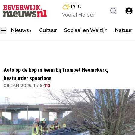
17
°C
Vooral Helder
Nieuws
Cultuur
Sociaal en Welzijn
Natuur
▼
Auto op de kop in berm bij Trompet Heemskerk,
bestuurder spoorloos
08 JAN 2025, 11:16
•
112